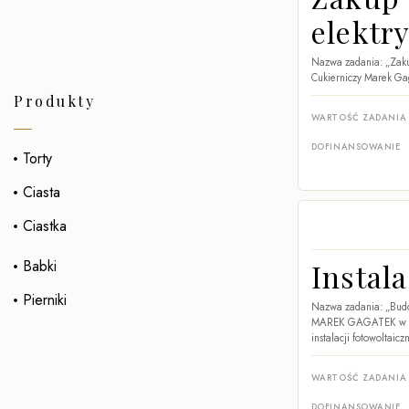
elektr
Nazwa zadania: „Zaku
Cukierniczy Marek Gag
Produkty
WARTOŚĆ ZADANIA
DOFINANSOWANIE
Torty
Ciasta
Ciastka
Babki
Instal
Pierniki
Nazwa zadania: „Budo
MAREK GAGATEK w miej
instalacji fotowoltaic
WARTOŚĆ ZADANIA
DOFINANSOWANIE