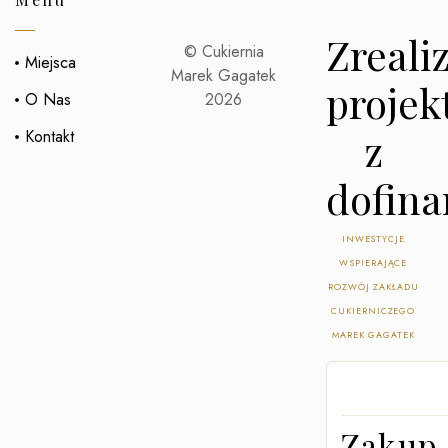
Zreali
© Cukiernia
Miejsca
Marek Gagatek
projek
O Nas
2026
z
Kontakt
dofin
INWESTYCJE
WSPIERAJĄCE
ROZWÓJ ZAKŁADU
CUKIERNICZEGO
MAREK GAGATEK
Zakup