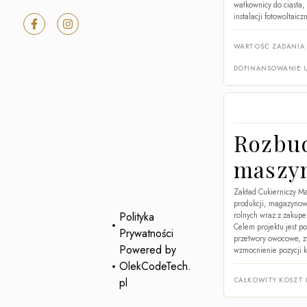
wałkownicy do ciasta,
instalacji fotowoltai
WARTOŚĆ ZADANIA
DOFINANSOWANIE 
Rozbud
maszy
Zakład Cukierniczy M
produkcji, magazynow
Polityka
rolnych wraz z zakupe
Celem projektu jest p
Prywatności
przetwory owocowe, zw
Powered by
wzmocnienie pozycji k
OlekCodeTech.
pl
CAŁKOWITY KOSZT 