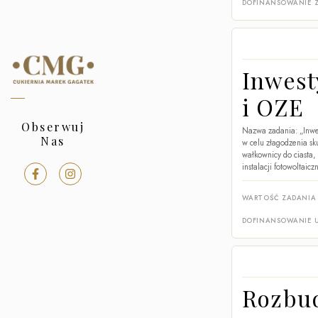
DOFINANSOWANIE Z
Inwest
i OZE
Obserwuj
Nazwa zadania: „Inwe
Nas
w celu złagodzenia sk
wałkownicy do ciasta,
instalacji fotowoltai
WARTOŚĆ ZADANIA
DOFINANSOWANIE 
Rozbud