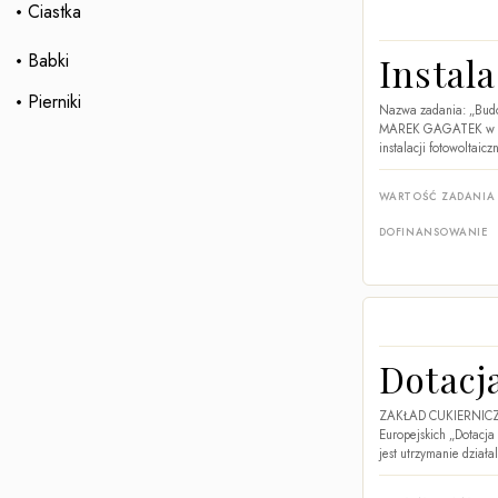
Ciastka
Babki
Instal
Pierniki
Nazwa zadania: „Budo
MAREK GAGATEK w miej
instalacji fotowoltaic
WARTOŚĆ ZADANIA
DOFINANSOWANIE
Dotacj
ZAKŁAD CUKIERNICZY 
Europejskich „Dotacja
jest utrzymanie działa