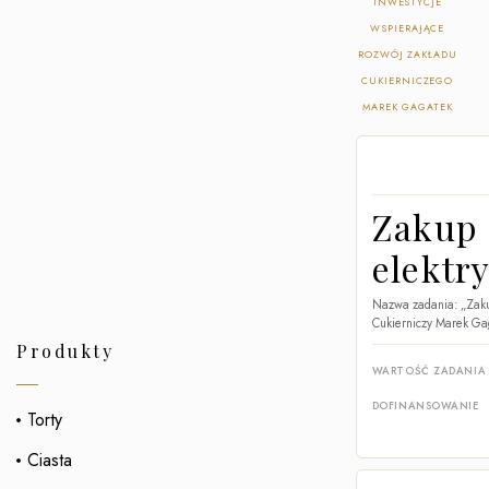
INWESTYCJE
WSPIERAJĄCE
ROZWÓJ ZAKŁADU
CUKIERNICZEGO
MAREK GAGATEK
Zakup
elektr
Nazwa zadania: „Zaku
Cukierniczy Marek Gag
Produkty
WARTOŚĆ ZADANIA
DOFINANSOWANIE
Torty
Ciasta