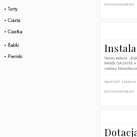
DOFINANSOWANIE
Torty
Ciasta
Ciastka
Instal
Babki
Pierniki
Nazwa zadania: „Budo
MAREK GAGATEK w miej
instalacji fotowoltaic
WARTOŚĆ ZADANIA
DOFINANSOWANIE
Dotacj