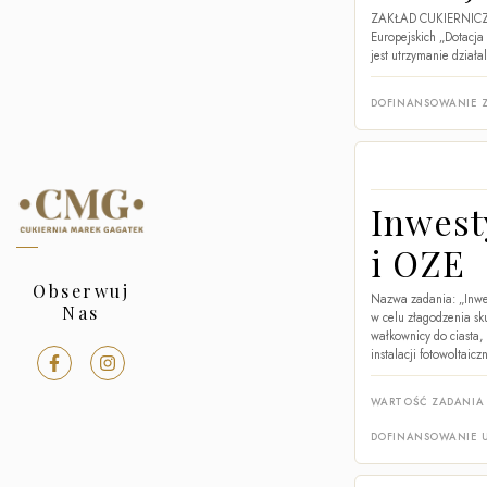
ZAKŁAD CUKIERNICZY 
Europejskich „Dotacja
jest utrzymanie działa
DOFINANSOWANIE Z
Inwest
i OZE
Obserwuj
Nazwa zadania: „Inwe
Nas
w celu złagodzenia sk
wałkownicy do ciasta,
instalacji fotowoltai
WARTOŚĆ ZADANIA
DOFINANSOWANIE 