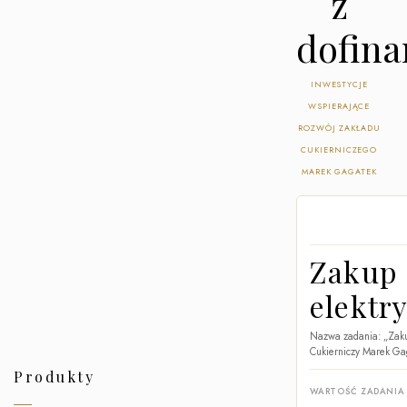
z
dofin
INWESTYCJE
WSPIERAJĄCE
ROZWÓJ ZAKŁADU
CUKIERNICZEGO
MAREK GAGATEK
Zakup
elektr
Nazwa zadania: „Zaku
Cukierniczy Marek Gag
Produkty
WARTOŚĆ ZADANIA